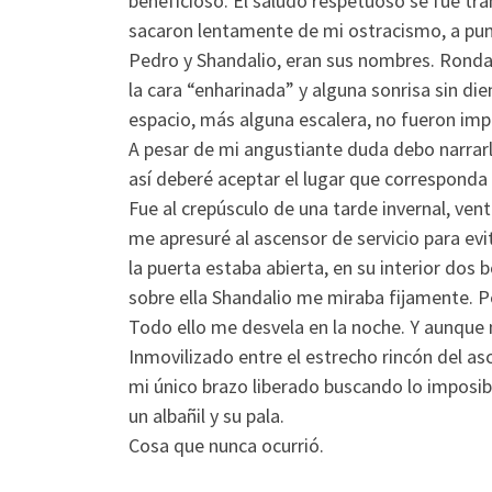
beneficioso. El saludo respetuoso se fue t
sacaron lentamente de mi ostracismo, a punt
Pedro y Shandalio, eran sus nombres. Ronda
la cara “enharinada” y alguna sonrisa sin di
espacio, más alguna escalera, no fueron imp
A pesar de mi angustiante duda debo narrarlo.
así deberé aceptar el lugar que corresponda 
Fue al crepúsculo de una tarde invernal, ven
me apresuré al ascensor de servicio para evi
la puerta estaba abierta, en su interior dos
sobre ella Shandalio me miraba fijamente. Per
Todo ello me desvela en la noche. Y aunque 
Inmovilizado entre el estrecho rincón del asc
mi único brazo liberado buscando lo imposibl
un albañil y su pala.
Cosa que nunca ocurrió.