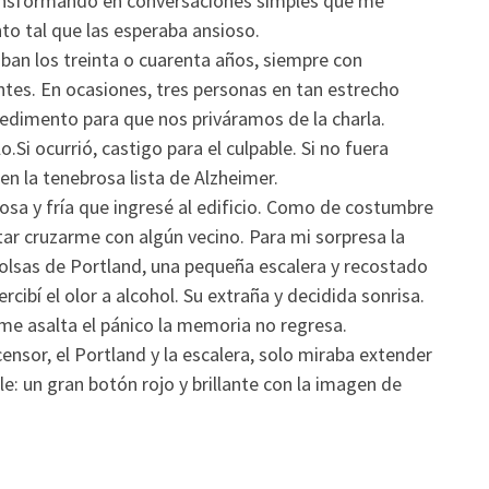
ransformando en conversaciones simples que me
o tal que las esperaba ansioso.
ban los treinta o cuarenta años, siempre con
entes. En ocasiones, tres personas en tan estrecho
edimento para que nos priváramos de la charla.
Si ocurrió, castigo para el culpable. Si no fuera
en la tenebrosa lista de Alzheimer.
tosa y fría que ingresé al edificio. Como de costumbre
tar cruzarme con algún vecino. Para mi sorpresa la
 bolsas de Portland, una pequeña escalera y recostado
cibí el olor a alcohol. Su extraña y decidida sonrisa.
me asalta el pánico la memoria no regresa.
ensor, el Portland y la escalera, solo miraba extender
e: un gran botón rojo y brillante con la imagen de