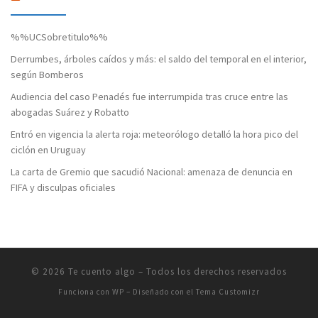
%%UCSobretitulo%%
Derrumbes, árboles caídos y más: el saldo del temporal en el interior,
según Bomberos
Audiencia del caso Penadés fue interrumpida tras cruce entre las
abogadas Suárez y Robatto
Entró en vigencia la alerta roja: meteorólogo detalló la hora pico del
ciclón en Uruguay
La carta de Gremio que sacudió Nacional: amenaza de denuncia en
FIFA y disculpas oficiales
© 2026
Te cuento algo
– Todos los derechos reservados
Funciona con
WP
– Diseñado con el
Tema Customizr