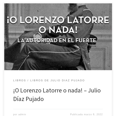
https://tecuentoalgo.com/wp-content/uploads/2022/03/Libro-
Latorre-.pdf
LIBROS
LIBROS DE JULIO DIAZ PUJADO
¡O Lorenzo Latorre o nada! – Julio
Díaz Pujado
por
admin
Publicada
marzo 8, 2022