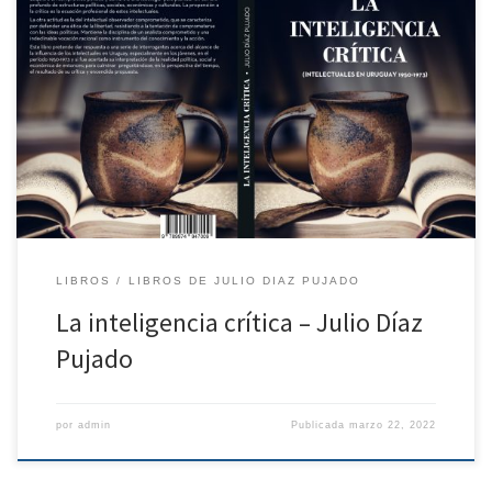
https://tecuentoalgo.com/wp-content/uploads/2022/03/La-
inteligencia-crítica-intelectuales-en-Uruguay-1950-1973.pdf
LIBROS
LIBROS DE JULIO DIAZ PUJADO
La inteligencia crítica – Julio Díaz
Pujado
por
admin
Publicada
marzo 22, 2022