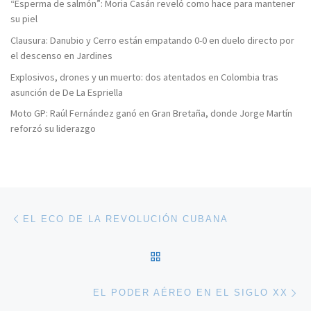
“Esperma de salmón”: Moria Casán reveló como hace para mantener
su piel
Clausura: Danubio y Cerro están empatando 0-0 en duelo directo por
el descenso en Jardines
Explosivos, drones y un muerto: dos atentados en Colombia tras
asunción de De La Espriella
Moto GP: Raúl Fernández ganó en Gran Bretaña, donde Jorge Martín
reforzó su liderazgo
Navegación de entradas
Entrada anterior
EL ECO DE LA REVOLUCIÓN CUBANA
VOLVER A LA LISTA DE 
En
EL PODER AÉREO EN EL SIGLO XX