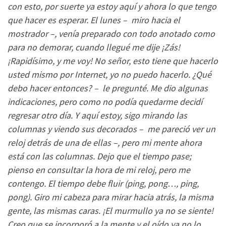
con esto, por suerte ya estoy aquí y ahora lo que tengo
que hacer es esperar. El lunes – miro hacia el
mostrador –, venía preparado con todo anotado como
para no demorar, cuando llegué me dije ¡Zás!
¡Rapidísimo, y me voy! No señor, esto tiene que hacerlo
usted mismo por Internet, yo no puedo hacerlo. ¿Qué
debo hacer entonces? – le pregunté. Me dio algunas
indicaciones, pero como no podía quedarme decidí
regresar otro día. Y aquí estoy, sigo mirando las
columnas y viendo sus decorados – me pareció ver un
reloj detrás de una de ellas –, pero mi mente ahora
está con las columnas. Dejo que el tiempo pase;
pienso en consultar la hora de mi reloj, pero me
contengo. El tiempo debe fluir (ping, pong…, ping,
pong). Giro mi cabeza para mirar hacia atrás, la misma
gente, las mismas caras. ¡El murmullo ya no se siente!
Creo que se incorporó a la mente y el oído ya no lo