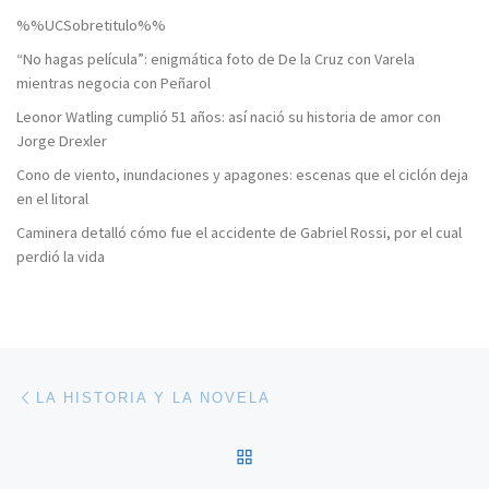
%%UCSobretitulo%%
“No hagas película”: enigmática foto de De la Cruz con Varela
mientras negocia con Peñarol
Leonor Watling cumplió 51 años: así nació su historia de amor con
Jorge Drexler
Cono de viento, inundaciones y apagones: escenas que el ciclón deja
en el litoral
Caminera detalló cómo fue el accidente de Gabriel Rossi, por el cual
perdió la vida
Navegación de entradas
Entrada anterior
LA HISTORIA Y LA NOVELA
VOLVER A LA LISTA DE 