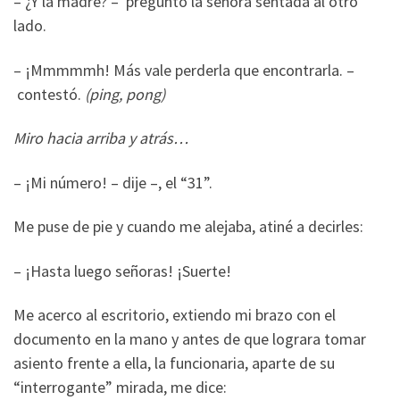
– ¿Y la madre? – preguntó la señora sentada al otro
lado.
– ¡Mmmmmh! Más vale perderla que encontrarla. –
contestó.
(ping, pong)
Miro hacia arriba y atrás…
– ¡Mi número! – dije –, el “31”.
Me puse de pie y cuando me alejaba, atiné a decirles:
– ¡Hasta luego señoras! ¡Suerte!
Me acerco al escritorio, extiendo mi brazo con el
documento en la mano y antes de que lograra tomar
asiento frente a ella, la funcionaria, aparte de su
“interrogante” mirada, me dice: