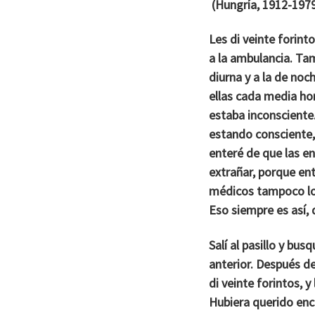
(Hungría, 1912-197
Les di veinte forint
a la ambulancia. Tam
diurna y a la de noc
ellas cada media hor
estaba inconsciente.
estando consciente,
enteré de que las en
extrañar, porque en
médicos tampoco lo h
Eso siempre es así, 
Salí al pasillo y bu
anterior. Después d
di veinte forintos, 
Hubiera querido enc