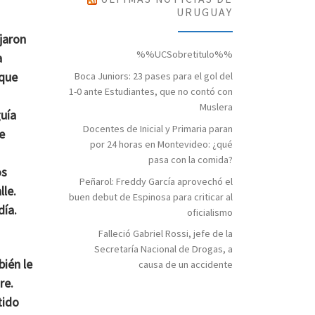
URUGUAY
ajaron
%%UCSobretitulo%%
a
 que
Boca Juniors: 23 pases para el gol del
1-0 ante Estudiantes, que no contó con
Muslera
guía
Docentes de Inicial y Primaria paran
e
por 24 horas en Montevideo: ¿qué
pasa con la comida?
os
Peñarol: Freddy García aprovechó el
lle.
buen debut de Espinosa para criticar al
día.
oficialismo
Falleció Gabriel Rossi, jefe de la
Secretaría Nacional de Drogas, a
bién le
causa de un accidente
re.
tido