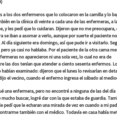
9)
os a los dos enfermeros que lo colocaron en la camilla y lo b
bién en la clínica di veinte a cada una de las enfermeras, a l
he, y les pedí que lo cuidaran. Dijeron que no me preocupara,
a se iban a asomar a verlo, aunque por suerte el paciente no
 Al día siguiente era domingo, así que pude ir a visitarlo. Se
 pero ya casi no hablaba. Por el paciente de la otra cama me
fermeras no aparecieron ni una sola vez, lo cual no era de
tre las dos tenían que atender a ciento sesenta enfermos. L
abían examinado: dijeron que el lunes lo revisarían en deta
dijo el vecino, cuando el enfermo ingresa el sábado al medio
squé una enfermera, pero no encontré a ninguna de las del día
e mucho buscar, logré dar con la que estaba de guardia. Tam
y le pedí que le echaran una mirada de vez en cuando a mi pad
ontrarme también con el médico. Todavía en casa había me