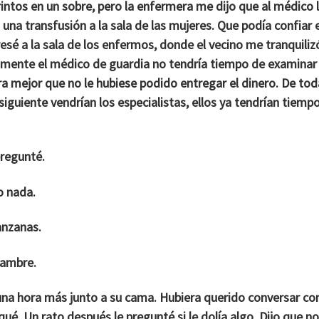
orintos en un sobre, pero la enfermera me dijo que al médico 
una transfusión a la sala de las mujeres. Que podía confiar e
resé a la sala de los enfermos, donde el vecino me tranquiliz
mente el médico de guardia no tendría tiempo de examinar 
ra mejor que no le hubiese podido entregar el dinero. De tod
siguiente vendrían los especialistas, ellos ya tendrían tiemp
pregunté.
o nada.
anzanas.
hambre.
a hora más junto a su cama. Hubiera querido conversar con
qué. Un rato después le pregunté si le dolía algo. Dijo que no