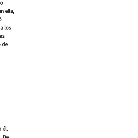
lo
n ella,
ó
a los
as
o de
 él,
. De