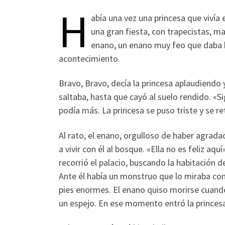
H
abía una vez una princesa que vivía
una gran fiesta, con trapecistas, m
enano, un enano muy feo que daba br
acontecimiento.
Bravo, Bravo, decía la princesa aplaudiendo y 
saltaba, hasta que cayó al suelo rendido. «Si
podía más. La princesa se puso triste y se 
Al rato, el enano, orgulloso de haber agradado
a vivir con él al bosque. «Ella no es feliz aqu
recorrió el palacio, buscando la habitación de
Ante él había un monstruo que lo miraba co
pies enormes. El enano quiso morirse cuand
un espejo. En ese momento entró la princesa