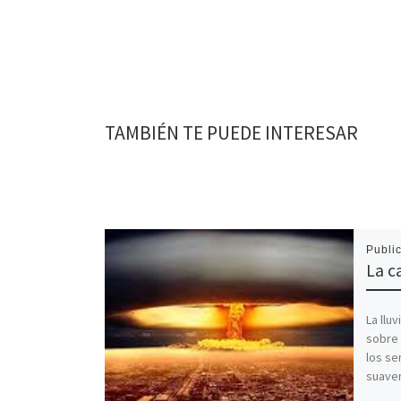
TAMBIÉN TE PUEDE INTERESAR
Publi
La c
La llu
sobre 
los se
suave