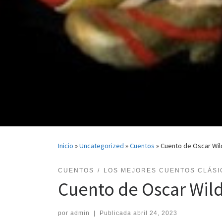
Inicio
»
Uncategorized
»
Cuentos
»
Cuento de Oscar Wild
CUENTOS
LOS MEJORES CUENTOS CLÁSI
Cuento de Oscar Wild
por
admin
|
Publicada
abril 24, 2023