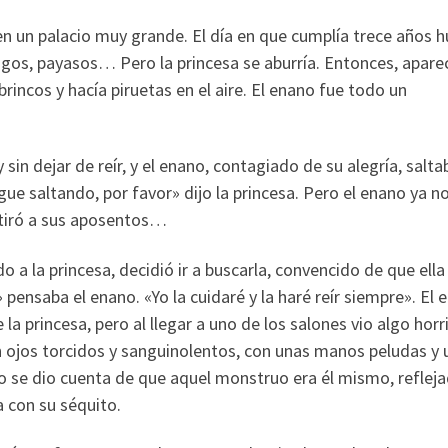
 en un palacio muy grande. El día en que cumplía trece años 
agos, payasos… Pero la princesa se aburría. Entonces, apare
incos y hacía piruetas en el aire. El enano fue todo un
sin dejar de reír, y el enano, contagiado de su alegría, salta
gue saltando, por favor» dijo la princesa. Pero el enano ya n
retiró a sus aposentos…
 a la princesa, decidió ir a buscarla, convencido de que ella 
í» pensaba el enano. «Yo la cuidaré y la haré reír siempre». El
 la princesa, pero al llegar a uno de los salones vio algo horri
n ojos torcidos y sanguinolentos, con unas manos peludas y
o se dio cuenta de que aquel monstruo era él mismo, reflej
 con su séquito.