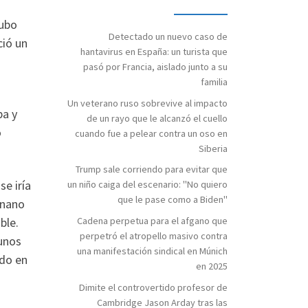
hubo
Detectado un nuevo caso de
ció un
hantavirus en España: un turista que
pasó por Francia, aislado junto a su
familia
Un veterano ruso sobrevive al impacto
ba y
de un rayo que le alcanzó el cuello
o
cuando fue a pelear contra un oso en
Siberia
Trump sale corriendo para evitar que
se iría
un niño caiga del escenario: "No quiero
que le pase como a Biden"
 enano
ble.
Cadena perpetua para el afgano que
perpetró el atropello masivo contra
 unos
una manifestación sindical en Múnich
ado en
en 2025
Dimite el controvertido profesor de
Cambridge Jason Arday tras las