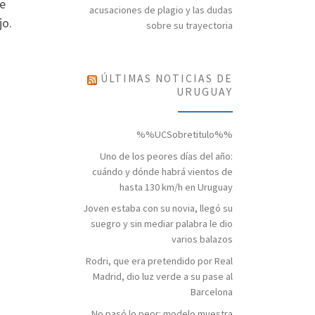
se
acusaciones de plagio y las dudas
jo.
sobre su trayectoria
n
ÚLTIMAS NOTICIAS DE
URUGUAY
%%UCSobretitulo%%
Uno de los peores días del año:
cuándo y dónde habrá vientos de
hasta 130 km/h en Uruguay
Joven estaba con su novia, llegó su
suegro y sin mediar palabra le dio
varios balazos
Rodri, que era pretendido por Real
Madrid, dio luz verde a su pase al
Barcelona
No pasó lo peor: modelo muestra