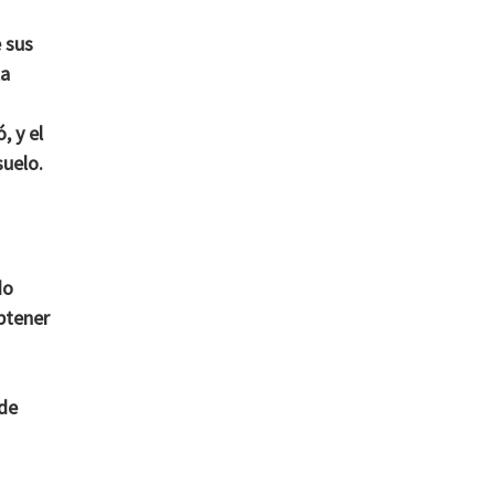
e sus
la
, y el
suelo.
do
obtener
 de