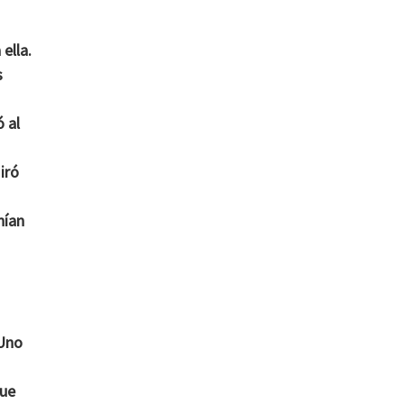
 ella.
s
 al
iró
nían
“Uno
que