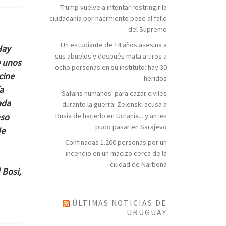
Trump vuelve a intentar restringir la
ciudadanía por nacimiento pese al fallo
del Supremo
Un estudiante de 14 años asesina a
Hay
sus abuelos y después mata a tiros a
e unos
ocho personas en su instituto: hay 30
cine
heridos
a
'Safaris humanos' para cazar civiles
ada
durante la guerra: Zelenski acusa a
nso
Rusia de hacerlo en Ucrania... y antes
pudo pasar en Sarajevo
He
Confinadas 1.200 personas por un
incendio en un macizo cerca de la
ciudad de Narbona
 Bosi,
ÚLTIMAS NOTICIAS DE
URUGUAY