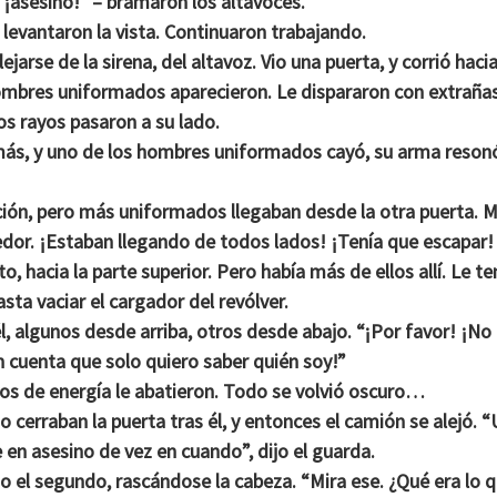
 ¡asesino!” – bramaron los altavoces.
levantaron la vista. Continuaron trabajando.
ejarse de la sirena, del altavoz. Vio una puerta, y corrió hacia
hombres uniformados aparecieron. Le dispararon con extraña
os rayos pasaron a su lado.
más, y uno de los hombres uniformados cayó, su arma resonó
cción, pero más uniformados llegaban desde la otra puerta. M
dor. ¡Estaban llegando de todos lados! ¡Tenía que escapar!
o, hacia la parte superior. Pero había más de ellos allí. Le te
sta vaciar el cargador del revólver.
l, algunos desde arriba, otros desde abajo. “¡Por favor! ¡No
n cuenta que solo quiero saber quién soy!”
yos de energía le abatieron. Todo se volvió oscuro…
cerraban la puerta tras él, y entonces el camión se alejó. 
e en asesino de vez en cuando”, dijo el guarda.
jo el segundo, rascándose la cabeza. “Mira ese. ¿Qué era lo 