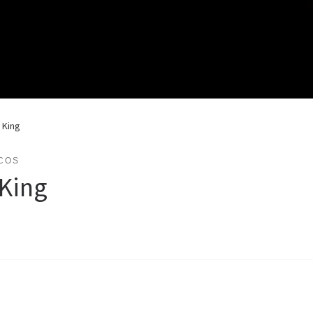
 King
COS
 King