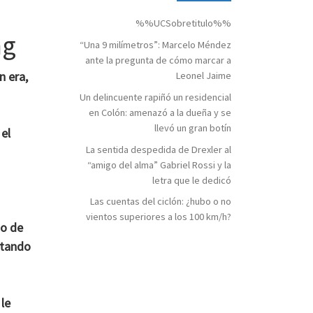
%%UCSobretitulo%%
ng
“Una 9 milímetros”: Marcelo Méndez
ante la pregunta de cómo marcar a
n era,
Leonel Jaime
Un delincuente rapiñó un residencial
en Colón: amenazó a la dueña y se
llevó un gran botín
 el
La sentida despedida de Drexler al
“amigo del alma” Gabriel Rossi y la
letra que le dedicó
Las cuentas del ciclón: ¿hubo o no
vientos superiores a los 100 km/h?
do de
etando
 le