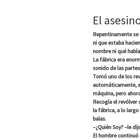
El asesin
Repentinamente se d
ni que estaba hacie
nombre ni qué había
La fábrica era enorm
sonido de las parte
Tomó uno de los rev
automáticamente, e
máquina, pero ahora
Recogía el revólver
la fábrica, a lo lar
balas.
–¿Quién Soy? –le di
El hombre continuó t