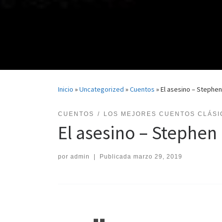
Inicio
»
Uncategorized
»
Cuentos
»
El asesino – Stephen
CUENTOS
LOS MEJORES CUENTOS CLÁSI
El asesino – Stephen
por
admin
|
Publicada
marzo 29, 2019