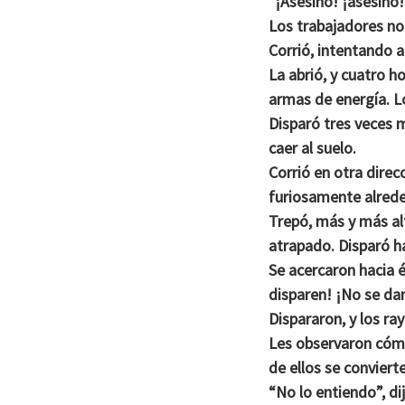
“¡Asesino! ¡asesino!
Los trabajadores no 
Corrió, intentando al
La abrió, y cuatro 
armas de energía. L
Disparó tres veces 
caer al suelo.
Corrió en otra dire
furiosamente alrede
Trepó, más y más alt
atrapado. Disparó ha
Se acercaron hacia é
disparen! ¡No se da
Dispararon, y los ra
Les observaron cómo 
de ellos se conviert
“No lo entiendo”, di