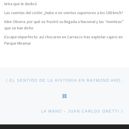
letra que le dedicó
Las cuentas del ciclón: ¿hubo o no vientos superiores a los 100 km/h?
Kike Olivera: por qué se frustró su llegada a Nacional y las “mentiras”
que se han dicho
Escape imperfecto: así chocaron en Carrasco tras explotar cajero en
Parque Miramar
Navegación de entradas
Entrada anterior
EL SENTIDO DE LA HISTORIA EN RAYMOND ARON – ÚLTIMA ENTREGA
VOLVER A LA LISTA DE 
En
LA MANO – JUAN CARLOS ONETTI