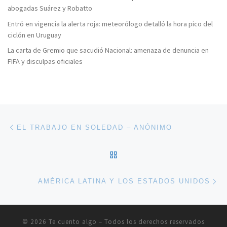
abogadas Suárez y Robatto
Entró en vigencia la alerta roja: meteorólogo detalló la hora pico del
ciclón en Uruguay
La carta de Gremio que sacudió Nacional: amenaza de denuncia en
FIFA y disculpas oficiales
Navegación de entradas
Entrada anterior
EL TRABAJO EN SOLEDAD – ANÓNIMO
VOLVER A LA LISTA DE 
En
AMÉRICA LATINA Y LOS ESTADOS UNIDOS
© 2026
Te cuento algo
– Todos los derechos reservados