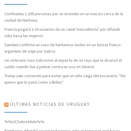
Confinadas 1.200 personas por un incendio en un macizo cerca de la
ciudad de Narbona
Francia juzgará a 34 usuarios de un canal 'masculinista' por difundir
odio hacia las mujeres
Sanidad confirma un caso de hantavirus Andes en un turista franco-
argentino de viaje por Galicia
Un veterano ruso sobrevive al impacto de un rayo que le alcanzó el
cuello cuando fue a pelear contra un oso en Siberia
Trump sale corriendo para evitar que un niño caiga del escenario: "No
quiero que le pase como a Biden"
ÚLTIMAS NOTICIAS DE URUGUAY
%%UCSobretitulo%%
Bomberos difundió recomendaciones ante el temporal: qué hacer