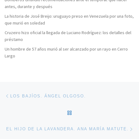
antes, durante y después
La historia de José Breijo: uruguayo preso en Venezuela por una foto,
que murió en soledad
Cruzeiro hizo oficial la llegada de Luciano Rodríguez: los detalles del
préstamo
Un hombre de 57 años murió al ser alcanzado por un rayo en Cerro
Largo
Navegación de entradas
Entrada anterior
LOS BAJÍOS. ÁNGEL OLGOSO.
VOLVER A LA LISTA DE 
En
EL HIJO DE LA LAVANDERA. ANA MARÍA MATUTE.