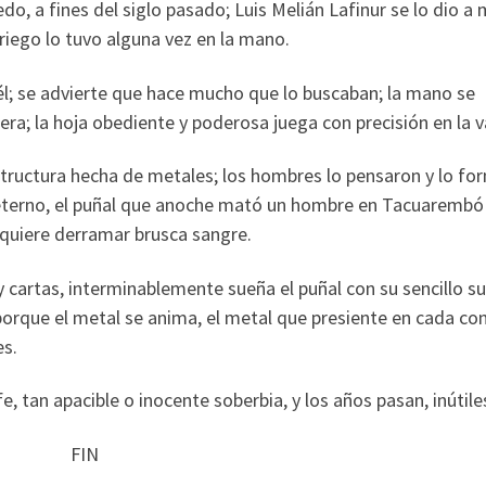
do, a fines del siglo pasado; Luis Melián Lafinur se lo dio a 
rriego lo tuvo alguna vez en la mano.
 él; se advierte que hace mucho que lo buscaban; la mano se
ra; la hoja obediente y poderosa juega con precisión en la v
structura hecha de metales; los hombres lo pensaron y lo f
 eterno, el puñal que anoche mató un hombre en Tacuarembó 
 quiere derramar brusca sangre.
 y cartas, interminablemente sueña el puñal con su sencillo s
 porque el metal se anima, el metal que presiente en cada co
es.
, tan apacible o inocente soberbia, y los años pasan, inútile
N