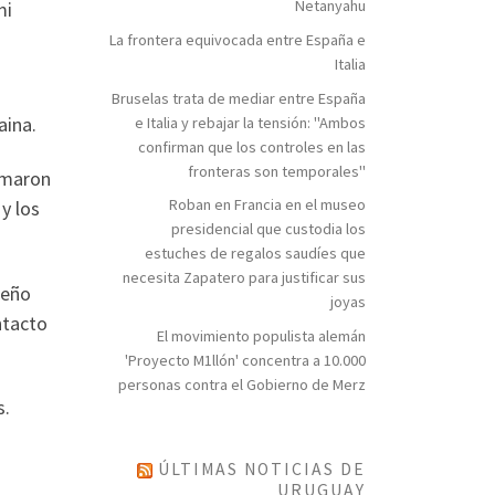
Netanyahu
mi
La frontera equivocada entre España e
Italia
Bruselas trata de mediar entre España
aina.
e Italia y rebajar la tensión: "Ambos
confirman que los controles en las
fronteras son temporales"
ormaron
Roban en Francia en el museo
y los
presidencial que custodia los
estuches de regalos saudíes que
necesita Zapatero para justificar sus
ueño
joyas
ntacto
El movimiento populista alemán
'Proyecto M1llón' concentra a 10.000
personas contra el Gobierno de Merz
s.
ÚLTIMAS NOTICIAS DE
URUGUAY