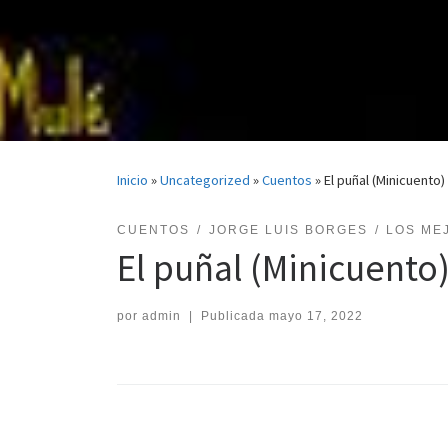
Inicio
»
Uncategorized
»
Cuentos
»
El puñal (Minicuento
CUENTOS
JORGE LUIS BORGES
LOS ME
El puñal (Minicuento)
por
admin
|
Publicada
mayo 17, 2022