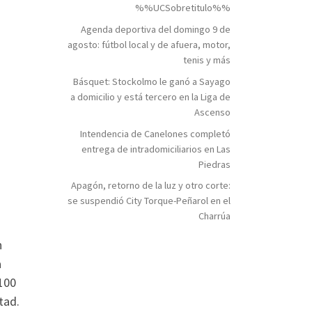
%%UCSobretitulo%%
Agenda deportiva del domingo 9 de
agosto: fútbol local y de afuera, motor,
tenis y más
Básquet: Stockolmo le ganó a Sayago
a domicilio y está tercero en la Liga de
Ascenso
Intendencia de Canelones completó
entrega de intradomiciliarios en Las
Piedras
Apagón, retorno de la luz y otro corte:
se suspendió City Torque-Peñarol en el
Charrúa
n
a
 100
tad.