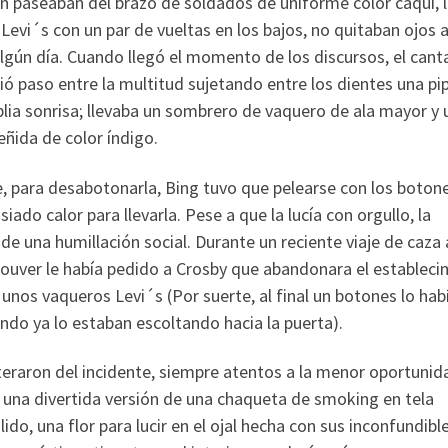
n paseaban del brazo de soldados de uniforme color caqui, 
Levi´s con un par de vueltas en los bajos, no quitaban ojos a
lgún día. Cuando llegó el momento de los discursos, el cant
ió paso entre la multitud sujetando entre los dientes una pi
ia sonrisa; llevaba un sombrero de vaquero de ala mayor y 
ñida de color índigo.
, para desabotonarla, Bing tuvo que pelearse con los boton
do calor para llevarla. Pese a que la lucía con orgullo, la
de una humillación social. Durante un reciente viaje de caza 
couver le había pedido a Crosby que abandonara el establec
 unos vaqueros Levi´s (Por suerte, al final un botones lo hab
do ya lo estaban escoltando hacia la puerta).
teraron del incidente, siempre atentos a la menor oportunid
 una divertida versión de una chaqueta de smoking en tela
do, una flor para lucir en el ojal hecha con sus inconfundibl