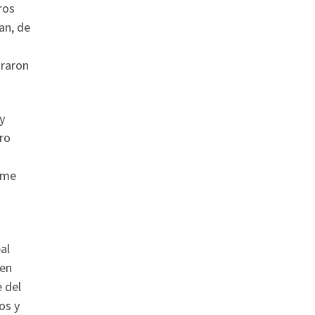
ros
an, de
araron
y
ro
orme
al
 en
e del
os y