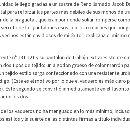
nidad le llegó gracias a un sastre de Reno llamado Jacob Da
l para reforzar las partes más débiles de sus monos de tr
rior de la bragueta-, que eran por donde solían romperse com
l secreto de los pantalones esos son los remaches que pong
s vecinos están envidiosos de mi éxito”, explicaba el mismo 
tente n° 131.121 y su pantalón de trabajo extraresistente 
 en dos tipos de tejido: un algodón grueso de color marrón p
 un tejido estilo sarga confeccionado con una resistente urd
digo. (Este es el motivo por lo que el vaquero es más claro 
re). Este segundo se convirtió inmediatamente en el favorito
ar de los dos.
vo de los vaqueros no ha menguado en lo más mínimo, incluso
estilos y la suerte de las distintas firmas a título individua