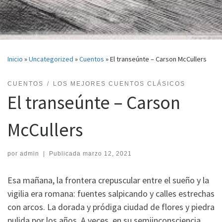
Inicio
»
Uncategorized
»
Cuentos
»
El transeúnte – Carson McCullers
CUENTOS
LOS MEJORES CUENTOS CLÁSICOS
El transeúnte – Carson
McCullers
por
admin
|
Publicada
marzo 12, 2021
Esa mañana, la frontera crepuscular entre el sueño y la
vigilia era romana: fuentes salpicando y calles estrechas
con arcos. La dorada y pródiga ciudad de flores y piedra
pulida por los años. A veces, en su semiinconsciencia,