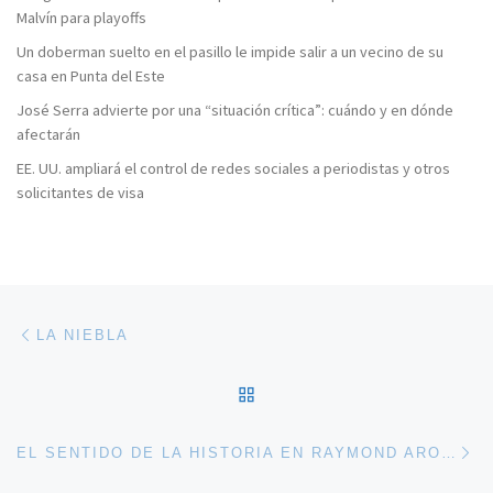
Malvín para playoffs
Un doberman suelto en el pasillo le impide salir a un vecino de su
casa en Punta del Este
José Serra advierte por una “situación crítica”: cuándo y en dónde
afectarán
EE. UU. ampliará el control de redes sociales a periodistas y otros
solicitantes de visa
Navegación de entradas
Entrada anterior
LA NIEBLA
VOLVER A LA LISTA DE 
En
EL SENTIDO DE LA HISTORIA EN RAYMOND ARON – 5TA. ENTREGA