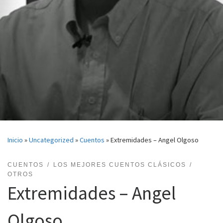
Inicio
»
Uncategorized
»
Cuentos
»
Extremidades – Angel Olgoso
CUENTOS
LOS MEJORES CUENTOS CLÁSICOS
OTROS
Extremidades – Angel
Olgoso