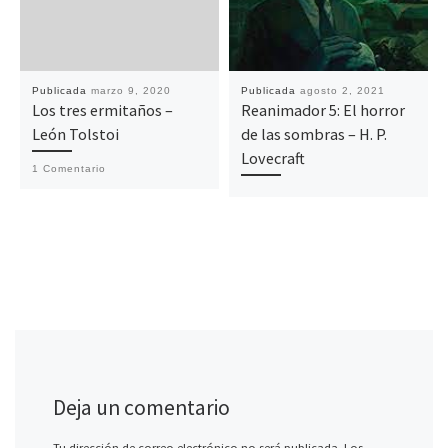
Publicada
marzo 9, 2020
Publicada
agosto 2, 2021
Los tres ermitaños –
Reanimador 5: El horror
León Tolstoi
de las sombras – H. P.
Lovecraft
1 Comentario
Deja un comentario
Tu dirección de correo electrónico no será publicada.
Los