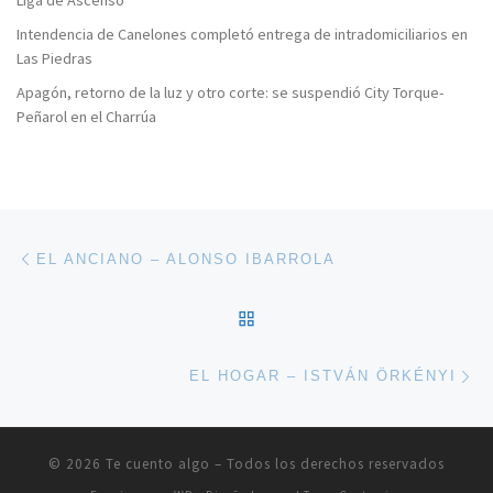
Intendencia de Canelones completó entrega de intradomiciliarios en
Las Piedras
Apagón, retorno de la luz y otro corte: se suspendió City Torque-
Peñarol en el Charrúa
Navegación de entradas
Entrada anterior
EL ANCIANO – ALONSO IBARROLA
VOLVER A LA LISTA DE 
En
EL HOGAR – ISTVÁN ÖRKÉNYI
© 2026
Te cuento algo
– Todos los derechos reservados