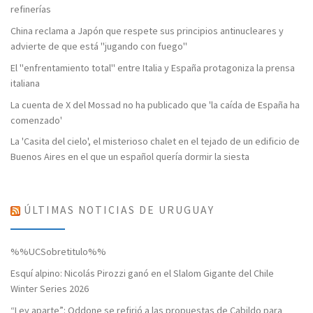
refinerías
China reclama a Japón que respete sus principios antinucleares y
advierte de que está "jugando con fuego"
El "enfrentamiento total" entre Italia y España protagoniza la prensa
italiana
La cuenta de X del Mossad no ha publicado que 'la caída de España ha
comenzado'
La 'Casita del cielo', el misterioso chalet en el tejado de un edificio de
Buenos Aires en el que un español quería dormir la siesta
ÚLTIMAS NOTICIAS DE URUGUAY
%%UCSobretitulo%%
Esquí alpino: Nicolás Pirozzi ganó en el Slalom Gigante del Chile
Winter Series 2026
“Ley aparte”: Oddone se refirió a las propuestas de Cabildo para