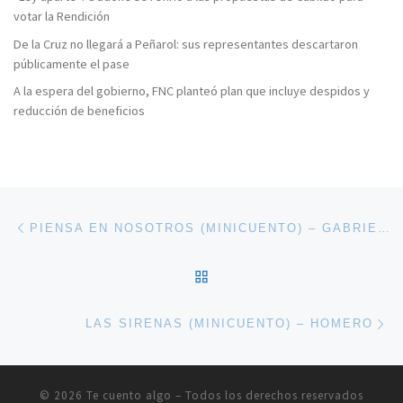
votar la Rendición
De la Cruz no llegará a Peñarol: sus representantes descartaron
públicamente el pase
A la espera del gobierno, FNC planteó plan que incluye despidos y
reducción de beneficios
Navegación de entradas
Entrada anterior
PIENSA EN NOSOTROS (MINICUENTO) – GABRIEL GARCÍA MÁRQUEZ
VOLVER A LA LISTA DE 
En
LAS SIRENAS (MINICUENTO) – HOMERO
© 2026
Te cuento algo
– Todos los derechos reservados