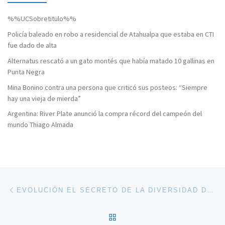
%%UCSobretitulo%%
Policía baleado en robo a residencial de Atahualpa que estaba en CTI
fue dado de alta
Alternatus rescató a un gato montés que había matado 10 gallinas en
Punta Negra
Mina Bonino contra una persona que criticó sus posteos: “Siempre
hay una vieja de mierda”
Argentina: River Plate anunció la compra récord del campeón del
mundo Thiago Almada
Navegación de entradas
Entrada anterior
EVOLUCIÓN EL SECRETO DE LA DIVERSIDAD DE LA VIDA
VOLVER A LA LISTA DE 