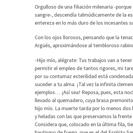
Orgulloso de una filiación milenaria -porqu
sangre-, descendía talmúdicamente de la es
entereza en lo más duro de los incesantes su
Con los ojos llorosos, pensando que la tenac
Argüés, aproximándose al tembloroso rabino
-Hijo mío, alégrate: Tus trabajos van a tener
permitir el empleo de tantos rigores, mi tare
por su contumaz esterilidad está condenada
suceder a tu alma. ¡Tal vez la infinita cleme
ejemplos… ¡Así sea! Reposa, pues, esta noche
llevado al quemadero, cuya brasa premonitor
hijo mío. La muerte tarda por lo menos dos 
y heladas con las que preservamos la frente
Considera que, colocado en la última fila, ti
bautismo de fuego, que es el del Espíritu Sa