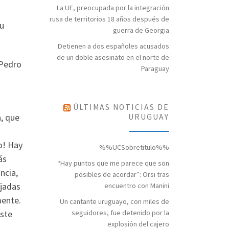
La UE, preocupada por la integración
rusa de territorios 18 años después de
su
guerra de Georgia
Detienen a dos españoles acusados
de un doble asesinato en el norte de
 Pedro
Paraguay
ÚLTIMAS NOTICIAS DE
a, que
URUGUAY
o! Hay
%%UCSobretitulo%%
ás
“Hay puntos que me parece que son
ncia,
posibles de acordar”: Orsi tras
ojadas
encuentro con Manini
mente.
Un cantante uruguayo, con miles de
este
seguidores, fue detenido por la
explosión del cajero