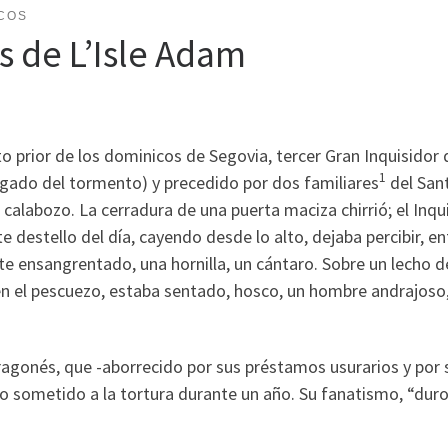
COS
rs de L’Isle Adam
to prior de los dominicos de Segovia, tercer Gran Inquisidor 
1
rgado del tormento) y precedido por dos familiares
del San
 calabozo. La cerradura de una puerta maciza chirrió; el Inqu
 destello del día, cayendo desde lo alto, dejaba percibir, en
ete ensangrentado, una hornilla, un cántaro. Sobre un lecho d
o en el pescuezo, estaba sentado, hosco, un hombre andrajoso
 aragonés, que -aborrecido por sus préstamos usurarios y por 
o sometido a la tortura durante un año. Su fanatismo, “dur