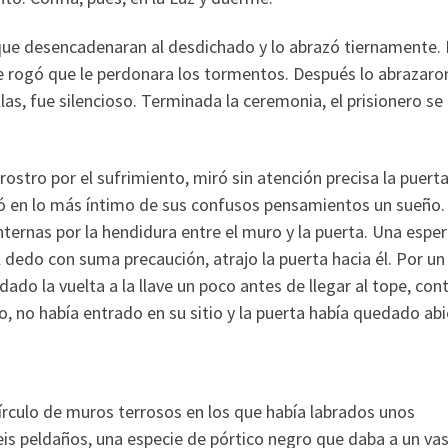
 que desencadenaran al desdichado y lo abrazó tiernamente.
 le rogó que le perdonara los tormentos. Después lo abrazaro
las, fue silencioso. Terminada la ceremonia, el prisionero se
rostro por el sufrimiento, miró sin atención precisa la puert
ó en lo más íntimo de sus confusos pensamientos un sueño.
internas por la hendidura entre el muro y la puerta. Una espe
dedo con suma precaución, atrajo la puerta hacia él. Por un
 dado la vuelta a la llave un poco antes de llegar al tope, cont
, no había entrado en su sitio y la puerta había quedado abi
círculo de muros terrosos en los que había labrados unos
seis peldaños, una especie de pórtico negro que daba a un va