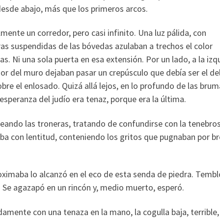
 desde abajo, más que los primeros arcos.
lmente un corredor, pero casi infinito. Una luz pálida, con
as suspendidas de las bóvedas azulaban a trechos el color
s. Ni una sola puerta en esa extensión. Por un lado, a la izq
sor del muro dejaban pasar un crepúsculo que debía ser el del
bre el enlosado. Quizá allá lejos, en lo profundo de las brum
 esperanza del judío era tenaz, porque era la última.
rteando las troneras, tratando de confundirse con la tenebro
aba con lentitud, conteniendo los gritos que pugnaban por br
oximaba lo alcanzó en el eco de esta senda de piedra. Tembló
. Se agazapó en un rincón y, medio muerto, esperó.
damente con una tenaza en la mano, la cogulla baja, terrible,