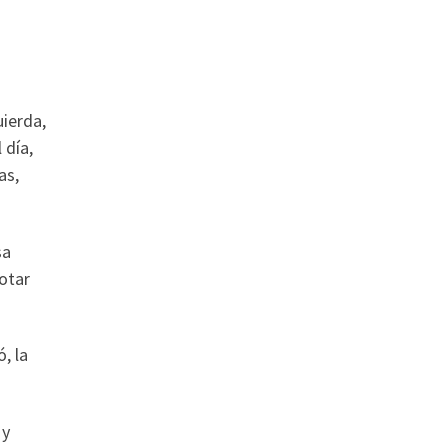
uierda,
 día,
as,
sa
otar
, la
 y