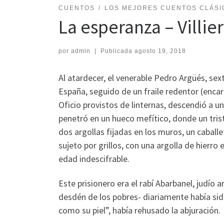
CUENTOS
LOS MEJORES CUENTOS CLÁSI
La esperanza – Villie
por
admin
|
Publicada
agosto 19, 2018
Al atardecer, el venerable Pedro Argüés, sex
España, seguido de un fraile redentor (enca
Oficio provistos de linternas, descendió a un
penetró en un hueco mefítico, donde un triste
dos argollas fijadas en los muros, un caball
sujeto por grillos, con una argolla de hierr
edad indescifrable.
Este prisionero era el rabí Abarbanel, judío
desdén de los pobres- diariamente había sid
como su piel”, había rehusado la abjuración.