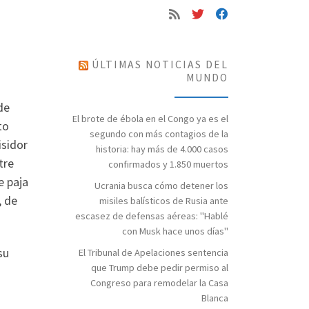
ÚLTIMAS NOTICIAS DEL
MUNDO
de
El brote de ébola en el Congo ya es el
to
segundo con más contagios de la
isidor
historia: hay más de 4.000 casos
tre
confirmados y 1.850 muertos
e paja
Ucrania busca cómo detener los
, de
misiles balísticos de Rusia ante
escasez de defensas aéreas: "Hablé
con Musk hace unos días"
su
El Tribunal de Apelaciones sentencia
que Trump debe pedir permiso al
o
Congreso para remodelar la Casa
Blanca