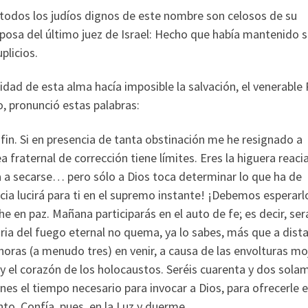
e todos los judíos dignos de este nombre son celosos de su
posa del último juez de Israel: Hecho que había mantenido 
plicios.
idad de esta alma hacía imposible la salvación, el venerable
, pronunció estas palabras:
 fin. Si en presencia de tanta obstinación me he resignado a
a fraternal de corrección tiene límites. Eres la higuera reaci
 a secarse… pero sólo a Dios toca determinar lo que ha de
ncia lucirá para ti en el supremo instante! ¡Debemos esperarl
 en paz. Mañana participarás en el auto de fe; es decir, ser
ia del fuego eternal no quema, ya lo sabes, más que a dista
horas (a menudo tres) en venir, a causa de las envolturas m
 y el corazón de los holocaustos. Seréis cuarenta y dos sola
enes el tiempo necesario para invocar a Dios, para ofrecerle 
nto. Confía, pues, en la Luz y duerme.