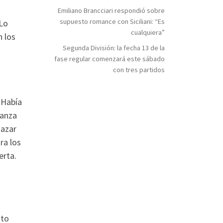
Emiliano Brancciari respondió sobre
supuesto romance con Siciliani: “Es
 Lo
cualquiera”
n los
Segunda División: la fecha 13 de la
fase regular comenzará este sábado
con tres partidos
a
 Había
ranza
 azar
ra los
erta.
sto