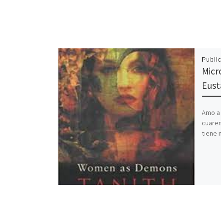
Publi
Micr
Eust
Amo a 
cuaren
tiene 