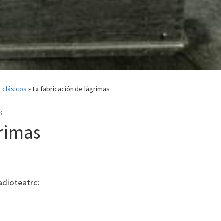
 clásicos
»
La fabricación de lágrimas
S
grimas
radioteatro: