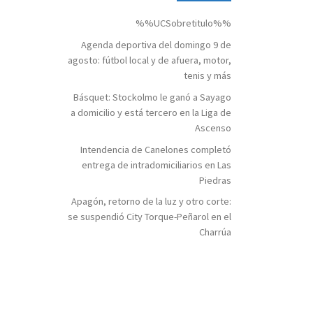
%%UCSobretitulo%%
Agenda deportiva del domingo 9 de
agosto: fútbol local y de afuera, motor,
tenis y más
Básquet: Stockolmo le ganó a Sayago
a domicilio y está tercero en la Liga de
Ascenso
Intendencia de Canelones completó
entrega de intradomiciliarios en Las
Piedras
Apagón, retorno de la luz y otro corte:
se suspendió City Torque-Peñarol en el
Charrúa