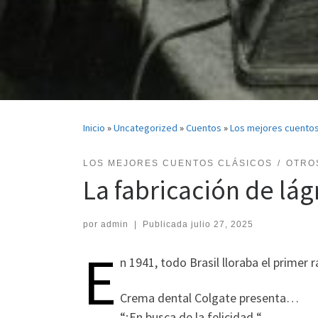
Inicio
»
Uncategorized
»
Cuentos
»
Los mejores cuentos
LOS MEJORES CUENTOS CLÁSICOS
OTRO
La fabricación de lá
por
admin
|
Publicada
julio 27, 2025
E
n 1941, todo Brasil lloraba el primer 
Crema dental Colgate presenta…
“¡En busca de la felicidad “