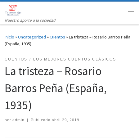
Saltar al contenido
Me
Nuestro aporte a la sociedad
Inicio
»
Uncategorized
»
Cuentos
»
La tristeza – Rosario Barros Peña
(España, 1935)
CUENTOS
LOS MEJORES CUENTOS CLÁSICOS
La tristeza – Rosario
Barros Peña (España,
1935)
por
admin
|
Publicada
abril 29, 2019