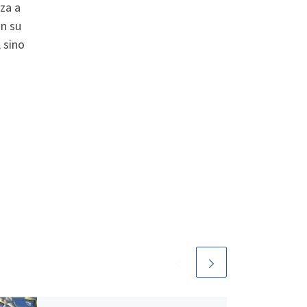
rza a
on su
 sino