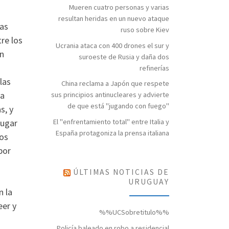
Mueren cuatro personas y varias
resultan heridas en un nuevo ataque
las
ruso sobre Kiev
re los
Ucrania ataca con 400 drones el sur y
n
suroeste de Rusia y daña dos
a
refinerías
las
China reclama a Japón que respete
ra
sus principios antinucleares y advierte
de que está "jugando con fuego"
s, y
lugar
El "enfrentamiento total" entre Italia y
España protagoniza la prensa italiana
los
por
ÚLTIMAS NOTICIAS DE
URUGUAY
n la
eer y
%%UCSobretitulo%%
Policía baleado en robo a residencial