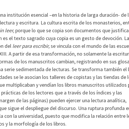
 institución esencial –en la historia de larga duración- de 
ectura y escritura. La cultura escrita de los monasterios, ent
in leer,
porque lo que se copia son documentos que justifica
 es el texto sagrado cuya copia es un gesto de devoción. L
ón del
leer para escribir,
se vincula con el mundo de las escue
 XIII. A partir de esa transformación, no solamente la escritu
s formas de los manuscritos cambian, registrando en sus glosa
una serie sedimentada de lecturas. Se transforma también el 
dades se le asocian los talleres de copistas y las tiendas de 
ue multiplicaban y vendían los libros manuscritos utilizados 
rácticas de los lectores que a través de los índices y las
argen de las páginas) pueden ejercer una lectura analítica,
 que sigue el despliegue del discurso. Una ruptura profunda e
cula con la universidad, puesto que modifica la relación entre l
os y la morfología de los libros.