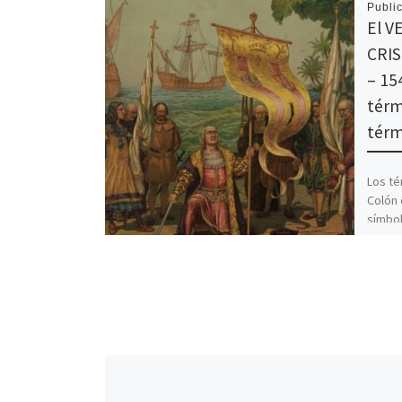
Publi
El V
CRIS
– 15
térm
térm
Los té
Colón 
símbo
histór