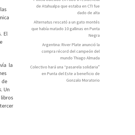
de Atahualpa que estaba en CTI fue
las
dado de alta
nica
Alternatus rescató a un gato montés
que había matado 10 gallinas en Punta
. El
Negra
ue
Argentina: River Plate anunció la
compra récord del campeón del
mundo Thiago Almada
vía la
Colectivo hará una “pasarela solidaria”
nes
en Punta del Este a beneficio de
Gonzalo Moratorio
a de
s.
Un
libros
tercer