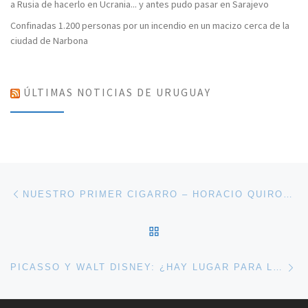
a Rusia de hacerlo en Ucrania... y antes pudo pasar en Sarajevo
Confinadas 1.200 personas por un incendio en un macizo cerca de la
ciudad de Narbona
ÚLTIMAS NOTICIAS DE URUGUAY
Navegación de entradas
Entrada anterior
NUESTRO PRIMER CIGARRO – HORACIO QUIROGA
VOLVER A LA LISTA DE 
En
PICASSO Y WALT DISNEY: ¿HAY LUGAR PARA LA NATURALEZA EN EL MUNDO MODERNO?