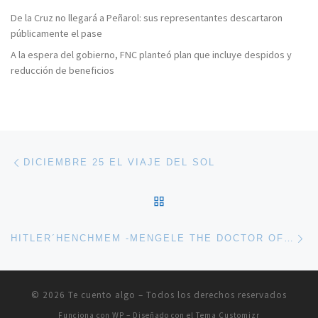
De la Cruz no llegará a Peñarol: sus representantes descartaron
públicamente el pase
A la espera del gobierno, FNC planteó plan que incluye despidos y
reducción de beneficios
Navegación de entradas
Entrada anterior
DICIEMBRE 25 EL VIAJE DEL SOL
VOLVER A LA LISTA DE 
En
HITLER´HENCHMEM -MENGELE THE DOCTOR OF DEATH
© 2026
Te cuento algo
– Todos los derechos reservados
Funciona con
WP
– Diseñado con el
Tema Customizr