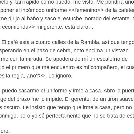
elo y, tan rápido como puedo, me visto. Me pondría un
poner el incómodo uniforme <<femenino>> de la cafeter
me dirijo al baño y saco el estuche morado del estante.
o recomienda>> mi gerente, está claro…
. El café está a cuatro calles de la Rambla, así que teng
Esperando en el paso de cebra, noto encima un vistazo
rme con la mirada. Se apodera de mí un escalofrío de
abajo el primero que me encuentro es mi compañero, el cual
es la regla, ¿no?>>. Lo ignoro.
n puedo sacarme el uniforme y irme a casa. Abro la puert
ge del brazo me lo impide. El gerente, de un tirón suav
 es oscuro. Le insisto que tengo que irme a casa, pero no
 conmigo, pero yo sé perfectamente que no se trata de e
loro.