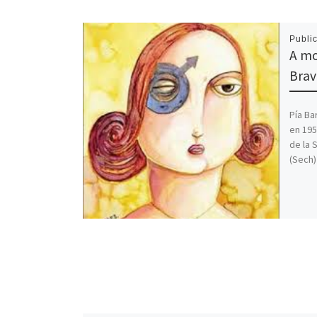
Publi
A mo
Brav
Pía Ba
en 195
de la 
(Sech)