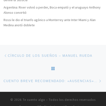
define la Justicia
Argentina: River volvió a perder, Boca empató y el uruguayo Anthony
Alonso convirtió
Rossi le dio el triunfo agónico a Monterrey ante Inter Miami y Alan
Medina anotó doblete
Navegación de entradas
Entrada anterior
CÍRCULO DE LOS SUEÑOS – MANUEL RUEDA
VOLVER A LA LISTA DE 
En
CUENTO BREVE RECOMENDADO: «AUSENCIAS», DE JUAN ANTONIO MASOLIVER RÓDENAS
© 2026
Te cuento algo
– Todos los derechos reservados