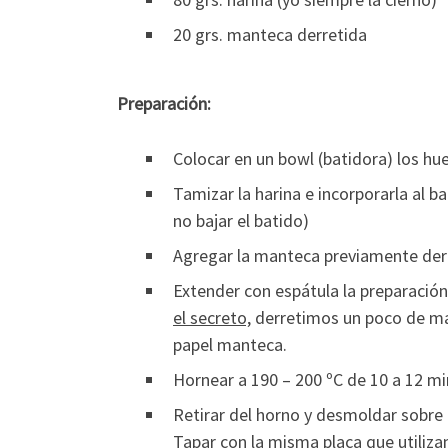
20 grs. manteca derretida
Preparación:
Colocar en un bowl (batidora) los huev
Tamizar la harina e incorporarla al 
no bajar el batido)
Agregar la manteca previamente derr
Extender con espátula la preparació
el secreto,
derretimos un poco de man
papel manteca.
Hornear a 190 – 200 ºC de 10 a 12 m
Retirar del horno y desmoldar sobre 
Tapar con la misma placa que utili