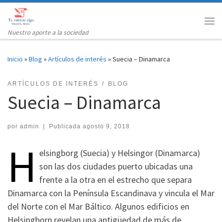
Saltar al contenido
Me
Nuestro aporte a la sociedad
Inicio
»
Blog
»
Artículos de interés
»
Suecia – Dinamarca
ARTÍCULOS DE INTERÉS
BLOG
Suecia – Dinamarca
por
admin
|
Publicada
agosto 9, 2018
H
elsingborg (Suecia) y Helsingor (Dinamarca)
son las dos ciudades puerto ubicadas una
frente a la otra en el estrecho que separa
Dinamarca con la Península Escandinava y vincula el Mar
del Norte con el Mar Báltico. Algunos edificios en
Helsingborn revelan una antigüedad de más de