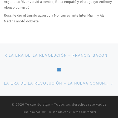
Argentina: River volvió a perder, Boca empató y el uruguayo Anthony
Alonso convirtió
Rossi le dio el triunfo agónico a Monterrey ante Inter Miami y Alan
Medina anotó doblete
Navegación de entradas
Entrada anterior
LA ERA DE LA REVOLUCIÓN – FRANCIS BACON
VOLVER A LA LISTA DE 
En
LA ERA DE LA REVOLUCIÒN – LA NUEVA COMUNIDAD CIENTÍFICA
© 2026
Te cuento algo
– Todos los derechos reservados
Funciona con
WP
– Diseñado con el
Tema Customizr