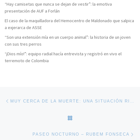
“Hay camisetas que nunca se dejan de vestir”: la emotiva
presentación de AUF a Forlán
El caso de la maquilladora del Hemocentro de Maldonado que salpica
a exjerarca de ASSE
“Son una extensión mía en un cuerpo animal”: la historia de un joven
con sus tres perros
“¡Dios mío!”: equipo radial hacía entrevista y registró en vivo el
terremoto de Colombia
Navegación de entradas
Entrada anterior
MUY CERCA DE LA MUERTE: UNA SITUACIÓN RIESGOSA QUE NUNCA SE REGISTRÓ
VOLVER A LA LISTA DE 
En
PASEO NOCTURNO – RUBEM FONSECA