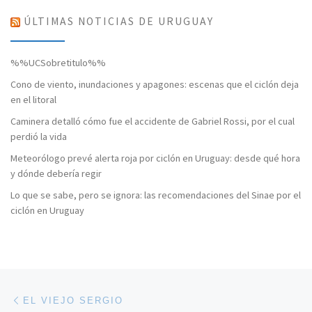
ÚLTIMAS NOTICIAS DE URUGUAY
%%UCSobretitulo%%
Cono de viento, inundaciones y apagones: escenas que el ciclón deja
en el litoral
Caminera detalló cómo fue el accidente de Gabriel Rossi, por el cual
perdió la vida
Meteorólogo prevé alerta roja por ciclón en Uruguay: desde qué hora
y dónde debería regir
Lo que se sabe, pero se ignora: las recomendaciones del Sinae por el
ciclón en Uruguay
Navegación de entradas
Entrada anterior
EL VIEJO SERGIO