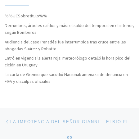
%%UCSobretitulo%%
Derrumbes, árboles caídos y más: el saldo del temporal en el interior,
según Bomberos
Audiencia del caso Penadés fue interrumpida tras cruce entre las
abogadas Suárez y Robatto
Entró en vigencia la alerta roja: meteorólogo detalló la hora pico del
ciclón en Uruguay
La carta de Gremio que sacudió Nacional: amenaza de denuncia en
FIFA y disculpas oficiales
Navegación de entradas
Entrada anterior
LA IMPOTENCIA DEL SEÑOR GIANNI – ELBIO FIRPO
VOLVER A LA LISTA DE 