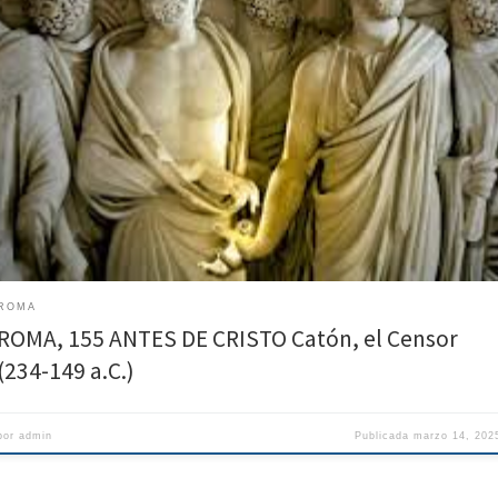
en la agitación de un naufragio, dos hombres consiguen aferrarse a una tabla qu
s penas puede mantener a flote a uno de ellos ¿cuál de los dos, conforme a la
cia, debe renunciar a salvarse? Si ambos tienen derecho a la vida, la justicia est
lado […]
ROMA
ROMA, 155 ANTES DE CRISTO Catón, el Censor
(234-149 a.C.)
por
admin
Publicada
marzo 14, 202