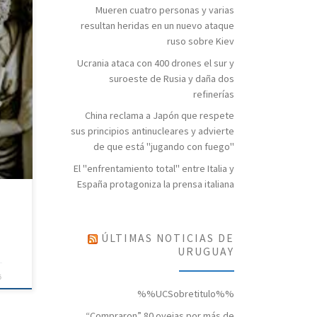
Mueren cuatro personas y varias
resultan heridas en un nuevo ataque
e a
ruso sobre Kiev
Ucrania ataca con 400 drones el sur y
ará
suroeste de Rusia y daña dos
refinerías
China reclama a Japón que respete
sus principios antinucleares y advierte
de que está "jugando con fuego"
El "enfrentamiento total" entre Italia y
España protagoniza la prensa italiana
ÚLTIMAS NOTICIAS DE
URUGUAY
5
%%UCSobretitulo%%
“Compraron” 80 ovejas por más de