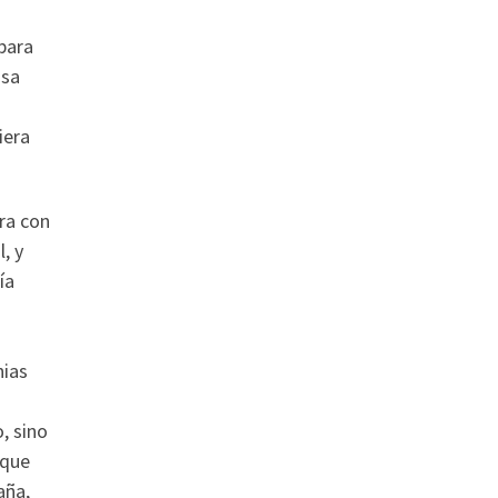
para
osa
iera
rra con
, y
ía
nias
, sino
 que
aña,