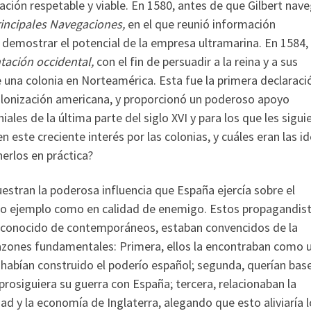
ación respetable y viable. En 1580, antes de que Gilbert nav
incipales Navegaciones,
en el que reunió información
demostrar el potencial de la empresa ultramarina. En 1584,
ntación occidental,
con el fin de persuadir a la reina y a sus
e una colonia en Norteamérica. Esta fue la primera declaraci
olonización americana, y proporcionó un poderoso apoyo
ales de la última parte del siglo XVI y para los que les sigui
en este creciente interés por las colonias, y cuáles eran las i
erlos en práctica?
uestran la poderosa influencia que España ejercía sobre el
omo ejemplo como en calidad de enemigo. Estos propagandis
s conocido de contemporáneos, estaban convencidos de la
razones fundamentales: Primera, ellos la encontraban como 
habían construido el poderío español; segunda, querían bas
rosiguiera su guerra con España; tercera, relacionaban la
dad y la economía de Inglaterra, alegando que esto aliviaría 