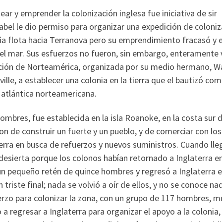
ar y emprender la colonización inglesa fue iniciativa de sir
sabel le dio permiso para organizar una expedición de coloni
a flota hacia Terranova pero su emprendimiento fracasó y e
 el mar. Sus esfuerzos no fueron, sin embargo, enteramente 
zación de Norteamérica, organizada por su medio hermano, W
ville, a establecer una colonia en la tierra que el bautizó co
ta atlántica norteamericana.
mbres, fue establecida en la isla Roanoke, en la costa sur d
on de construir un fuerte y un pueblo, y de comerciar con los
terra en busca de refuerzos y nuevos suministros. Cuando lle
desierta porque los colonos habían retornado a Inglaterra en
 un pequeño retén de quince hombres y regresó a Inglaterra 
triste final; nada se volvió a oír de ellos, y no se conoce na
uerzo para colonizar la zona, con un grupo de 117 hombres, m
a regresar a Inglaterra para organizar el apoyo a la colonia,