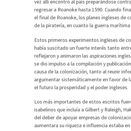
vez allí encontró al país preparándose contr
regresar a Roanoke hasta 1590. Cuando fina
el final de Roanoke, los planes ingleses de 
de la piratería, en cuanto la guerra marítim
Estos primeros experimentos ingleses de col
había suscitado un fuerte interés tanto entre
reflejaron y animaron las aspiraciones ingle
se dio impulso a la compilación y publicaci
causa de la colonización, tanto al reunir in
argumentar sistemáticamente en favor de l
el futuro la prosperidad y el poder ingleses.
Los más importantes de estos escritos fuero
isabelinos que incluía a Gilbert y Raleigh,
del deber de apoyar empresas de colonizaci
aumentara su riqueza e influencia estaba en 