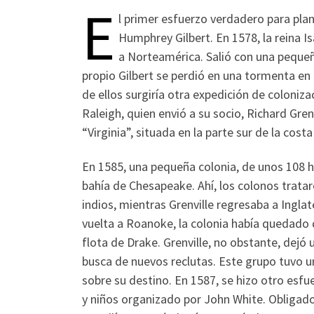
E
l primer esfuerzo verdadero para plane
Humphrey Gilbert. En 1578, la reina I
a Norteamérica. Salió con una pequeñ
propio Gilbert se perdió en una tormenta en
de ellos surgiría otra expedición de coloni
Raleigh, quien envió a su socio, Richard Gren
“Virginia”, situada en la parte sur de la cos
En 1585, una pequeña colonia, de unos 108 ho
bahía de Chesapeake. Ahí, los colonos tratar
indios, mientras Grenville regresaba a Ingla
vuelta a Roanoke, la colonia había quedado 
flota de Drake. Grenville, no obstante, dejó
busca de nuevos reclutas. Este grupo tuvo un 
sobre su destino. En 1587, se hizo otro esf
y niños organizado por John White. Obligado 