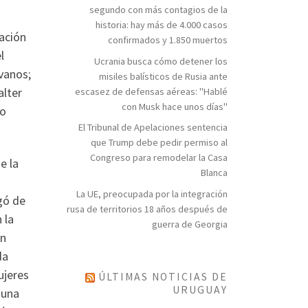
segundo con más contagios de la
historia: hay más de 4.000 casos
zación
confirmados y 1.850 muertos
l
Ucrania busca cómo detener los
vanos;
misiles balísticos de Rusia ante
alter
escasez de defensas aéreas: "Hablé
con Musk hace unos días"
mo
El Tribunal de Apelaciones sentencia
que Trump debe pedir permiso al
Congreso para remodelar la Casa
e la
Blanca
La UE, preocupada por la integración
gó de
rusa de territorios 18 años después de
 la
guerra de Georgia
en
da
ujeres
ÚLTIMAS NOTICIAS DE
URUGUAY
 una