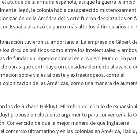
a el ataque de la armada española, así que la guerra le impid
lmente llegó, la colonia había desaparecido misteriosament
colonización de la América del Norte fueron desplazados en 
a con España alcanzó su punto más alto los últimos años del s
onización tuvieron su importancia. La empresa de Gilbert d
 los círculos políticos como entre los intelectuales, y ambos
sas de fundar un imperio colonial en el Nuevo Mundo. En parti
ón de obras que contribuyeron considerablemente al avance de
formación sobre viajes al oeste y extraeuropeos, como al
a colonización de las Américas, como una manera de aumen
n los de Richard Hakluyt. Miembro del círculo de expansion
 Hakluyt propuso un elocuente argumento para convencer a la 
ón. Convencido de que la mejor manera de que Inglaterra
el comercio ultramarino y en las colonias en América, Haklu