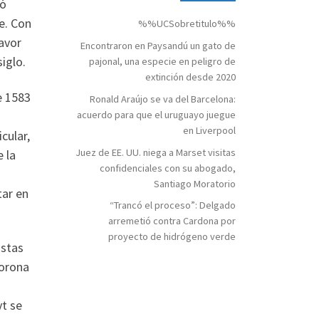
ió
e. Con
%%UCSobretitulo%%
favor
Encontraron en Paysandú un gato de
iglo.
pajonal, una especie en peligro de
extinción desde 2020
e 1583
Ronald Araújo se va del Barcelona:
acuerdo para que el uruguayo juegue
en Liverpool
cular,
Juez de EE. UU. niega a Marset visitas
 la
confidenciales con su abogado,
Santiago Moratorio
tar en
“Trancó el proceso”: Delgado
arremetió contra Cardona por
proyecto de hidrógeno verde
istas
Corona
yt se