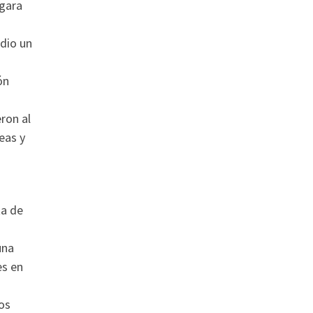
egara
 dio un
ón
eron al
deas y
ta de
una
es en
los