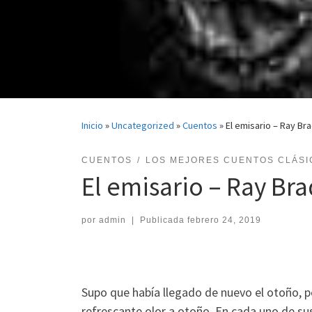
Inicio
»
Uncategorized
»
Cuentos
»
El emisario – Ray Br
CUENTOS
LOS MEJORES CUENTOS CLÁSI
El emisario – Ray Br
por
admin
|
Publicada
febrero 24, 2019
Supo que había llegado de nuevo el otoño, p
refrescante olor a otoño. En cada uno de sus