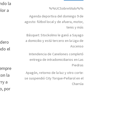
ando la
%%UCSobretitulo%%
lor a
Agenda deportiva del domingo 9 de
agosto: fútbol local y de afuera, motor,
tenis y más
Básquet: Stockolmo le ganó a Sayago
a domicilio y está tercero en la Liga de
ndero
Ascenso
ndo el
Intendencia de Canelones completó
entrega de intradomiciliarios en Las
Piedras
siempre
Apagón, retorno de la luz y otro corte:
con la
se suspendió City Torque-Peñarol en el
ry a
Charrúa
o, por