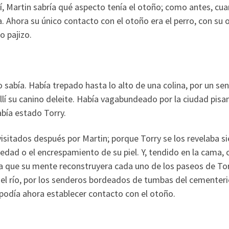
llí, Martin sabría qué aspecto tenía el otoño; como antes, cu
 Ahora su único contacto con el otoño era el perro, con su o
o pajizo.
o sabía. Había trepado hasta lo alto de una colina, por un se
llí su canino deleite. Había vagabundeado por la ciudad pisa
abía estado Torry.
 visitados después por Martin; porque Torry se los revelaba 
uedad o el encrespamiento de su piel. Y, tendido en la cama, 
 que su mente reconstruyera cada uno de los paseos de Tor
a del río, por los senderos bordeados de tumbas del cementeri
podía ahora establecer contacto con el otoño.