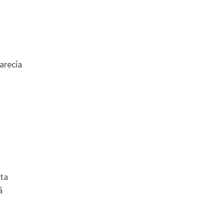
arecía
sta
á