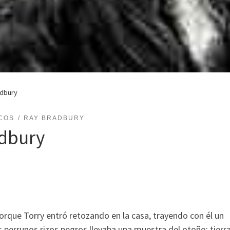
adbury
COS
RAY BRADBURY
adbury
orque Torry entró retozando en la casa, trayendo con él un
 perrunos rizos negros llevaba una muestra del otoño: tierr