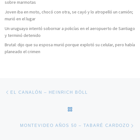
sobre marmotas
Joven iba en moto, chocó con otra, se cayó y lo atropelló un camión;
murió en el lugar
Un uruguayo intentó sobornar a policías en el aeropuerto de Santiago
y terminó detenido
Brutal: dijo que su esposa murió porque explotó su celular, pero había
planeado el crimen
Navegación de entradas
Entrada anterior
EL CANALÓN – HEINRICH BÖLL
VOLVER A LA LISTA DE 
En
MONTEVIDEO AÑOS 50 – TABARÉ CARDOZO