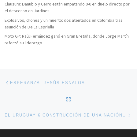
Clausura: Danubio y Cerro están empatando 0-0 en duelo directo por
el descenso en Jardines
Explosivos, drones y un muerto: dos atentados en Colombia tras
asunción de De La Espriella
Moto GP: Raúl Fernández ganó en Gran Bretaña, donde Jorge Martín
reforzó su liderazgo
Navegación de entradas
Entrada anterior
ESPERANZA. JESÚS ESNALOA
VOLVER A LA LISTA DE 
En
EL URUGUAY 6 CONSTRUCCIÓN DE UNA NACIÓN INDEPENDIENTE (1830-1865)