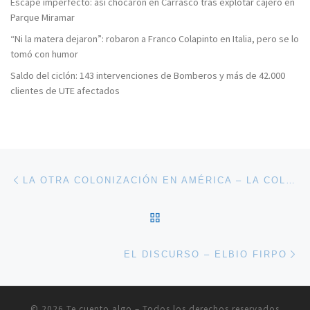
Escape imperfecto: así chocaron en Carrasco tras explotar cajero en
Parque Miramar
“Ni la matera dejaron”: robaron a Franco Colapinto en Italia, pero se lo
tomó con humor
Saldo del ciclón: 143 intervenciones de Bomberos y más de 42.000
clientes de UTE afectados
Navegación de entradas
Entrada anterior
LA OTRA COLONIZACIÓN EN AMÉRICA – LA COLONIZACIÓN HOLANDESA EN LAS AMÉRICAS (ÚLTIMA ENTREGA)
VOLVER A LA LISTA DE 
En
EL DISCURSO – ELBIO FIRPO
© 2026
Te cuento algo
– Todos los derechos reservados