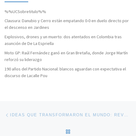
%%UCSobretitulo%%
Clausura: Danubio y Cerro están empatando 0-0 en duelo directo por
el descenso en Jardines
Explosivos, drones y un muerto: dos atentados en Colombia tras
asunción de De La Espriella
Moto GP: Raúl Fernández ganó en Gran Bretaña, donde Jorge Martín
reforzó su liderazgo
190 años del Partido Nacional: blancos aguardan con expectativa el
discurso de Lacalle Pou
Navegación de entradas
Entrada anterior
IDEAS QUE TRANSFORMARON EL MUNDO: REVOLUCIÓN
VOLVER A LA LISTA DE 