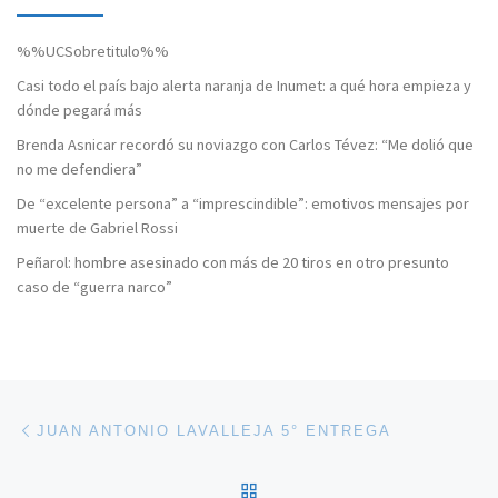
%%UCSobretitulo%%
Casi todo el país bajo alerta naranja de Inumet: a qué hora empieza y
dónde pegará más
Brenda Asnicar recordó su noviazgo con Carlos Tévez: “Me dolió que
no me defendiera”
De “excelente persona” a “imprescindible”: emotivos mensajes por
muerte de Gabriel Rossi
Peñarol: hombre asesinado con más de 20 tiros en otro presunto
caso de “guerra narco”
Navegación de entradas
Entrada anterior
JUAN ANTONIO LAVALLEJA 5° ENTREGA
VOLVER A LA LISTA DE 