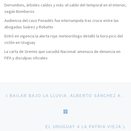
Derrumbes, árboles caídos y más: el saldo del temporal en el interior,
según Bomberos
Audiencia del caso Penadés fue interrumpida tras cruce entre las
abogadas Suárez y Robatto
Entró en vigencia la alerta roja: meteorólogo detalló la hora pico del
ciclón en Uruguay
La carta de Gremio que sacudió Nacional: amenaza de denuncia en
FIFA y disculpas oficiales
Navegación de entradas
Entrada anterior
BAILAR BAJO LA LLUVIA. ALBERTO SÁNCHEZ ARGÜELLO.
VOLVER A LA LISTA DE 
En
EL URUGUAY 4 LA PATRIA VIEJA