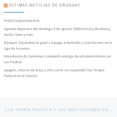
ÚLTIMAS NOTICIAS DE URUGUAY
%%UCSobretitulo%%
Agenda deportiva del domingo 9 de agosto: fútbol local y de afuera,
motor, tenis y más
Básquet: Stockolmo le ganó a Sayago a domicilio y está tercero en la
Liga de Ascenso
Intendencia de Canelones completó entrega de intradomiciliarios en
Las Piedras
Apagón, retorno de la luz y otro corte: se suspendió City Torque-
Peñarol en el Charrúa
Navegación de entradas
Entrada anterior
LA TEORÍA POLÍTICA Y LAS INSTITUCIONES POLÍTICAS