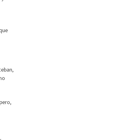
 que
teban,
omo
pero,