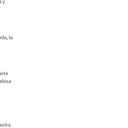
á y
da, la
ante
celosa
estra