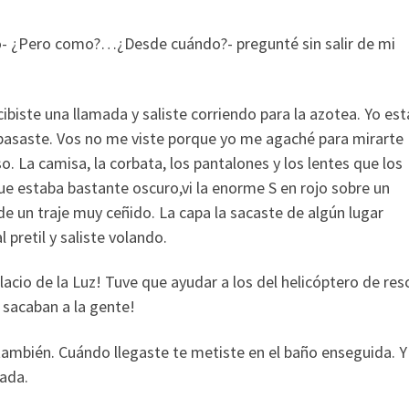
- ¿Pero como?…¿Desde cuándo?- pregunté sin salir de mi
biste una llamada y saliste corriendo para la azotea. Yo es
 pasaste. Vos no me viste porque yo me agaché para mirarte
so. La camisa, la corbata, los pantalones y los lentes que los
e estaba bastante oscuro,vi la enorme S en rojo sobre un
de un traje muy ceñido. La capa la sacaste de algún lugar
 pretil y saliste volando.
alacio de la Luz! Tuve que ayudar a los del helicóptero de resc
 sacaban a la gente!
mbién. Cuándo llegaste te metiste en el baño enseguida. Y 
nada.