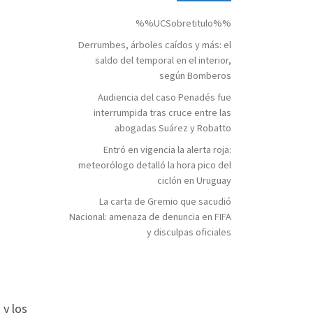
%%UCSobretitulo%%
Derrumbes, árboles caídos y más: el
saldo del temporal en el interior,
según Bomberos
Audiencia del caso Penadés fue
interrumpida tras cruce entre las
abogadas Suárez y Robatto
Entró en vigencia la alerta roja:
meteorólogo detalló la hora pico del
ciclón en Uruguay
La carta de Gremio que sacudió
Nacional: amenaza de denuncia en FIFA
y disculpas oficiales
 y los