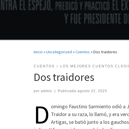
Inicio
»
Uncategorized
»
Cuentos
»
Dos traidores
CUENTOS
LOS MEJORES CUENTOS CLÁSI
Dos traidores
por
admin
|
Publicada
agosto 22, 2025
D
omingo Faustino Sarmiento odió a Jo
Traidor a su raza, lo llamó, y era ve
Artigas, se batió junto a los gauchos