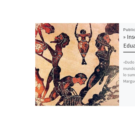
Publi
» In
Edua
«Dudo 
mundo 
lo sum
Margue