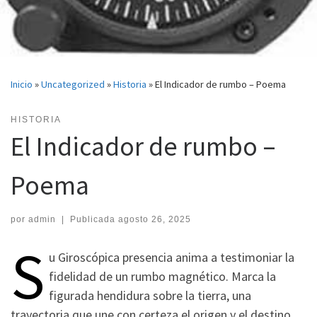
Inicio
»
Uncategorized
»
Historia
»
El Indicador de rumbo – Poema
HISTORIA
El Indicador de rumbo –
Poema
por
admin
|
Publicada
agosto 26, 2025
S
u Giroscópica presencia anima a testimoniar la
fidelidad de un rumbo magnético. Marca la
figurada hendidura sobre la tierra, una
trayectoria que une con certeza el origen y el destino