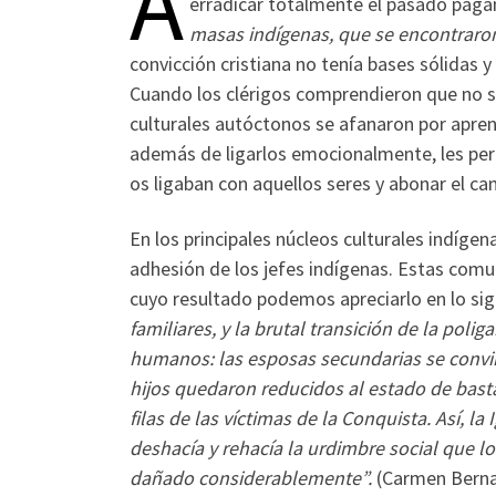
A
erradicar totalmente el pasado paga
masas indígenas, que se encontraron
convicción cristiana no tenía bases sólidas y
Cuando los clérigos comprendieron que no se
culturales autóctonos se afanaron por aprend
además de ligarlos emocionalmente, les pe
os ligaban con aquellos seres y abonar el ca
En los principales núcleos culturales indíg
adhesión de los jefes indígenas. Estas comun
cuyo resultado podemos apreciarlo en lo si
familiares, y la brutal transición de la p
humanos: las esposas secundarias se convirt
hijos quedaron reducidos al estado de basta
filas de las víctimas de la Conquista. Así, la
deshacía y rehacía la urdimbre social que lo
dañado considerablemente”.
(Carmen Berna