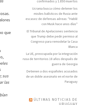
as
confirmados y 1.850 muertos
Ucrania busca cómo detener los
iosas.
misiles balísticos de Rusia ante
escasez de defensas aéreas: "Hablé
alores
con Musk hace unos días"
El Tribunal de Apelaciones sentencia
no que
que Trump debe pedir permiso al
Congreso para remodelar la Casa
Blanca
a
La UE, preocupada por la integración
no,
rusa de territorios 18 años después de
peles
guerra de Georgia
s
Detienen a dos españoles acusados
; sus
de un doble asesinato en el norte de
ar las
Paraguay
abían
ÚLTIMAS NOTICIAS DE
URUGUAY