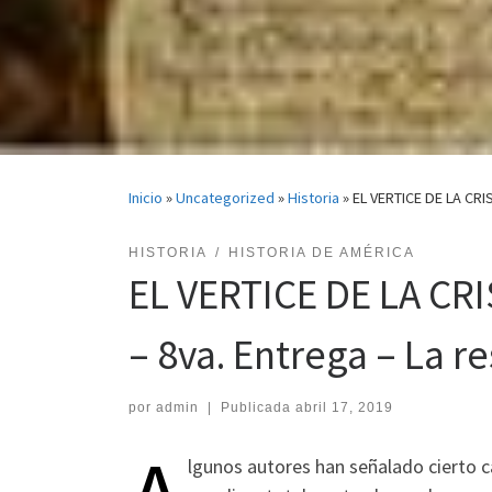
Inicio
»
Uncategorized
»
Historia
»
EL VERTICE DE LA CRI
HISTORIA
HISTORIA DE AMÉRICA
EL VERTICE DE LA CR
– 8va. Entrega – La r
por
admin
|
Publicada
abril 17, 2019
lgunos autores han señalado cierto car