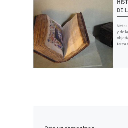
HIST
DE L
Metas 
y de l
objeti
tarea 