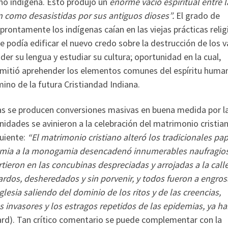
no indígena. Esto produjo un
enorme vacío espiritual entre l
 como desasistidas por sus antiguos dioses”.
El grado de
 prontamente los indígenas caían en las viejas prácticas relig
 podía edificar el nuevo credo sobre la destrucción de los v
er su lengua y estudiar su cultura; oportunidad en la cual,
rmitió aprehender los elementos comunes del espíritu huma
mino de la futura Cristiandad Indiana.
enas se producen conversiones masivas en buena medida por l
idades se avinieron a la celebración del matrimonio cristia
guiente:
“El matrimonio cristiano alteró los tradicionales pa
oligamia a la monogamia desencadenó innumerables naufragio
ieron en las concubinas despreciadas y arrojadas a la calle
rdos, desheredados y sin porvenir, y todos fueron a engros
 Iglesia saliendo del dominio de los ritos y de las creencias,
s invasores y los estragos repetidos de las epidemias, ya h
rd). Tan crítico comentario se puede complementar con la