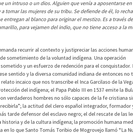
fue un intruso o un dios. Alguien que venía a aposentarse en
 a tomar las mujeres de su tribu. Se defiende de él, lo rech
entregan al blanco para originar el mestizo. Es a través de
amarillo, para vejamen del indio, que no tiene acceso a la m
manda recurrir al contexto y justipreciar las acciones huma
, de sometimiento de la voluntad indígena. Una operación
l sometido y un esfuerzo de redención para el conquistador. 
 ese sentido y la diversa comunidad indiana de entonces no 
 relato incaico que nos transcribe el Inca Garcilaso de la Veg
otección del indígena; el Papa Pablo III en 1537 emite la Bul
son verdaderos hombres no sólo capaces de la fe cristiana s
cibirla”; la actitud del clero español integrador, formador 
 más tarde defensor del esclavo negro; el del rescate de las l
a historia y de la cultura indígena; la promoción humana me
iza en lo que Santo Tomás Toribio de Mogrovejo llamó “La N