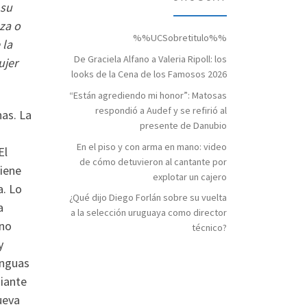
 su
aza o
%%UCSobretitulo%%
 la
De Graciela Alfano a Valeria Ripoll: los
ujer
looks de la Cena de los Famosos 2026
“Están agrediendo mi honor”: Matosas
respondió a Audef y se refirió al
nas. La
presente de Danubio
En el piso y con arma en mano: video
El
de cómo detuvieron al cantante por
tiene
explotar un cajero
a. Lo
¿Qué dijo Diego Forlán sobre su vuelta
a
a la selección uruguaya como director
ino
técnico?
y
enguas
diante
ueva