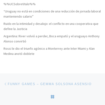
%%UCSobretitulo%%
“Uruguay no está en condiciones de una reducción de jornada laboral
manteniendo salario”
Ruido en la intimidad y desalojo: el conflicto en una cooperativa que
define la Justicia
Argentina: River volvió a perder, Boca empató y el uruguayo Anthony
Alonso convirtió
Rossi le dio el triunfo agónico a Monterrey ante Inter Miami y Alan
Medina anotó doblete
Navegación de entradas
Entrada anterior
FUNNY GAMES – GEMMA SOLSONA ASENSIO
VOLVER A LA LISTA DE 