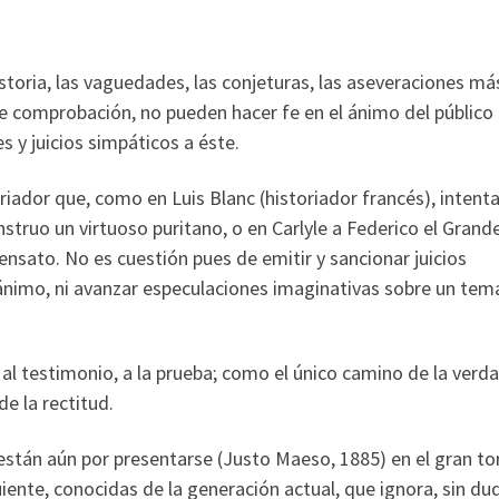
storia, las vaguedades, las conjeturas, las aseveraciones má
e comprobación, no pueden hacer fe en el ánimo del público
 y juicios simpáticos a éste.
riador que, como en Luis Blanc (historiador francés), intent
truo un virtuoso puritano, o en Carlyle a Federico el Grande
nsato. No es cuestión pues de emitir y sancionar juicios
 ánimo, ni avanzar especulaciones imaginativas sobre un te
, al testimonio, a la prueba; como el único camino de la verda
de la rectitud.
están aún por presentarse (Justo Maeso, 1885) en el gran t
guiente, conocidas de la generación actual, que ignora, sin du