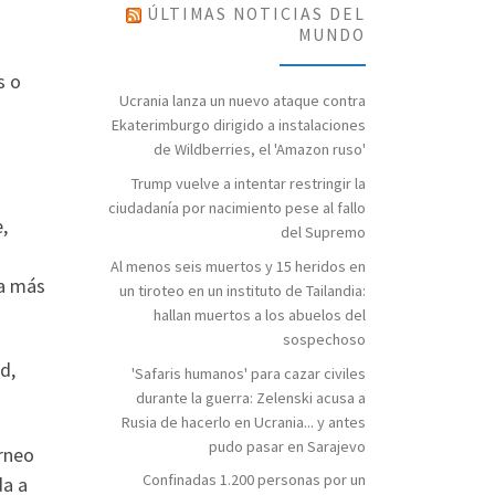
ÚLTIMAS NOTICIAS DEL
MUNDO
s o
Ucrania lanza un nuevo ataque contra
Ekaterimburgo dirigido a instalaciones
de Wildberries, el 'Amazon ruso'
Trump vuelve a intentar restringir la
a
ciudadanía por nacimiento pese al fallo
,
del Supremo
Al menos seis muertos y 15 heridos en
ma más
un tiroteo en un instituto de Tailandia:
hallan muertos a los abuelos del
sospechoso
d,
'Safaris humanos' para cazar civiles
durante la guerra: Zelenski acusa a
Rusia de hacerlo en Ucrania... y antes
pudo pasar en Sarajevo
orneo
Confinadas 1.200 personas por un
da a