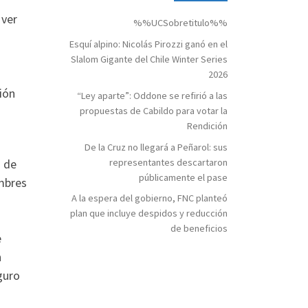
 ver
%%UCSobretitulo%%
Esquí alpino: Nicolás Pirozzi ganó en el
Slalom Gigante del Chile Winter Series
2026
ión
“Ley aparte”: Oddone se refirió a las
propuestas de Cabildo para votar la
Rendición
De la Cruz no llegará a Peñarol: sus
representantes descartaron
a de
públicamente el pase
ombres
A la espera del gobierno, FNC planteó
plan que incluye despidos y reducción
de beneficios
e
n
guro