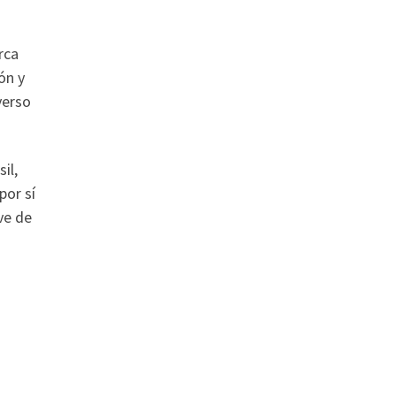
rca
ón y
verso
il,
por sí
ve de