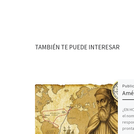
TAMBIÉN TE PUEDE INTERESAR
Publi
Amér
¿EN H
el nom
respon
pronta