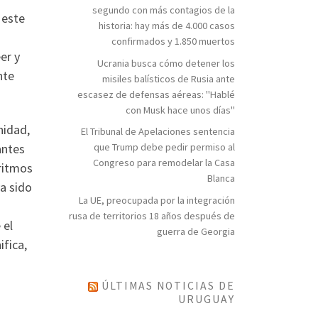
segundo con más contagios de la
 este
historia: hay más de 4.000 casos
confirmados y 1.850 muertos
er y
Ucrania busca cómo detener los
nte
misiles balísticos de Rusia ante
escasez de defensas aéreas: "Hablé
con Musk hace unos días"
nidad,
El Tribunal de Apelaciones sentencia
antes
que Trump debe pedir permiso al
Congreso para remodelar la Casa
 ritmos
Blanca
a sido
La UE, preocupada por la integración
rusa de territorios 18 años después de
 el
guerra de Georgia
fica,
ÚLTIMAS NOTICIAS DE
URUGUAY