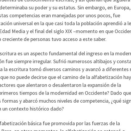
 determinaba su poder y su estatus. Sin embargo, en Europa,
 estas competencias eran manejadas por unos pocos, fue
ión universal en la que casi toda la población aprendió a le
a Edad Media y el final del siglo XIX –momento en que Occide
o creciente de personas tuvo acceso a este saber.
escritura es un aspecto fundamental del ingreso en la moder
ón fue siempre irregular. Sufrió numerosos altibajos y const
o a la escritura tomó diversos caminos y avanzó a diferentes
que no puede decirse que el camino de la alfabetización hay
ctores que alentaron o desalentaron la expansión de la
os primeros tiempos de la modernidad en Occidente? Dado que
s formas y abarcó muchos niveles de competencia, ¿qué signi
n un contexto histórico dado?
alfabetización básica fue promovida por las fuerzas de la