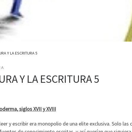
URA Y LA ESCRITURA 5
RA
URA Y LA ESCRITURA 5
derma, siglos XVII y XVIII
eer y escribir era monopolio de una elite exclusiva. Solo las 
 fuentes de conocimiento escritas, y así querían que siguiera