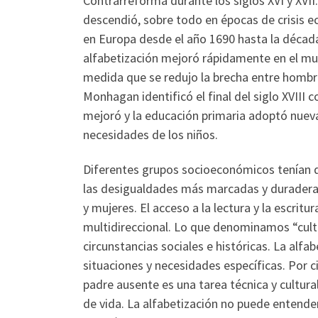
Contrarreforma durante los siglos XVI y XVII
descendió, sobre todo en épocas de crisis 
en Europa desde el año 1690 hasta la década 
alfabetización mejoró rápidamente en el mund
medida que se redujo la brecha entre hombre
Monhagan identificó el final del siglo XVIII
mejoró y la educación primaria adoptó nuev
necesidades de los niños.
Diferentes grupos socioeconómicos tenían di
las desigualdades más marcadas y duraderas 
y mujeres. El acceso a la lectura y la escri
multidireccional. Lo que denominamos “cultur
circunstancias sociales e históricas. La alf
situaciones y necesidades específicas. Por c
padre ausente es una tarea técnica y cultura
de vida. La alfabetización no puede entender