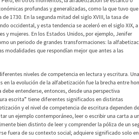
. Pero, en otros momentos, la alfabetización se estancó o
económicas profundas y generalizadas, como la que tuvo que
de 1730. En la segunda mitad del siglo XVIII, la tasa de
o occidental, y esta tendencia se aceleró en el siglo XIX, a
s y mujeres. En los Estados Unidos, por ejemplo, Jenifer
 como un periodo de grandes transformaciones: la alfabetizac
as modalidades que respondían mejor que antes a las
ferentes niveles de competencia en lectura y escritura. Un
en la evolución de la alfabetización fue la brecha entre h
tura debe entenderse, entonces, desde una perspectiva
a escrita” tiene diferentes significados en distintas
abetización y el nivel de competencia de escritura dependen d
itar un ejemplo contemporáneo, leer o escribir una carta a u
lmente bien distinto de leer y comprender la póliza de un se
se fuera de su contexto social; adquiere significado solo en