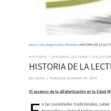
Inicio
»
Uncategorized
»
Historia
»
HISTORIA DE LA LECT
HISTORIA
HISTORIA LECTURA Y ESCRITU
HISTORIA DE LA LECT
por
admin
|
Publicada
diciembre 26, 2024
El ascenso de la alfabetización en la Edad Mo
E
n las sociedades tradicionales, saber l
burocrática y clerical tenían acceso a